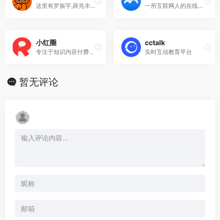
这里有罗振宇,薛兆丰,武志红,香帅,何帆等100位专家学者的独家课程,也有专业说书人为你解读好书,更
一所互联网人的在线大学我们一直在说,想做一所“在线大学”而非“培训机构
小红圈
cctalk
专注于知识内容付费社群的私域流量管理工具,基于微信公众号、小程序、移动App等私域流量平台
实时互动教育平台
暂无评论