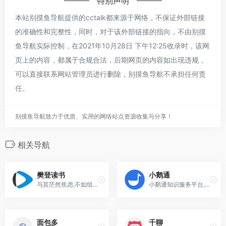
特别声明
本站别摸鱼导航提供的cctalk都来源于网络，不保证外部链接
的准确性和完整性，同时，对于该外部链接的指向，不由别摸
鱼导航实际控制，在2021年10月28日 下午12:25收录时，该网
页上的内容，都属于合规合法，后期网页的内容如出现违规，
可以直接联系网站管理员进行删除，别摸鱼导航不承担任何责
任。
别摸鱼导航致力于优质、实用的网络站点资源收集与分享！
相关导航
樊登读书
小鹅通
与其茫然焦虑,不如组织成员共同学习,樊登企业读书领导力,营销,创新等多项知识学习为长期变化储能
小鹅通知识服务平台,帮助商家搭建集品牌传播,商业变现和用户运营于一体的线上知识服务系统
面包多
千聊