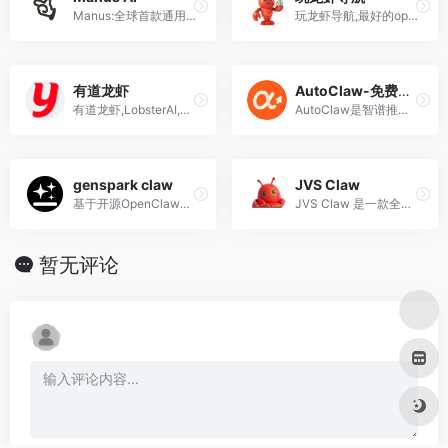
Manus:全球首款通用型AI智能体,云端虚拟环境中自动完成任务
玩龙虾导航,最好的openclaw中文社区 收集分享1万+有关小龙虾ai智能体 skillshub市场 openclaw养龙虾部署 ai编程安装配置教程 使用技巧的网址导航
有道龙虾
AutoClaw-免费好用龙虾
有道龙虾,LobsterAI,24小时全场景AI智能助手，根据您的指令自主规划并交付多模态复杂结果
AutoClaw是智谱推出的国内首款支持一键安装的本地OpenClaw客户端 集成AutoGLM浏览器操作能力与50多种Skills 支持飞书集成实现AI智能体自动执行任务 让用户在对话框中发起目标后AI自动拆解执行并回流结果
genspark claw
JVS Claw
基于开源OpenClaw框架构建，采用"托管云智能体"架构，为每位用户预配置专属云电脑——独立虚拟机配备专属IP地址、磁盘空间及域名，实现物理级数据隔离
JVS Claw 是一款全能自进化AI助理平台，内置成长型Skill体系与多Agents协同群聊能力，AI可自主学习并协作处理复杂任务，平台提供云端与本地灵活部署，实现三端互通
暂无评论