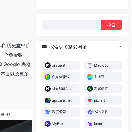
搜
索：
多年的历史盘中价
探索更多精彩网址
建一个免费账
Google 表格
pi agent
MagicEdit
股票基本面以及更多
自媒体赚钱神器
主播宝
kimi智能助手-免费ai写作
海螺问问
upscale.media
pixilart
深度求索
24h搜书
MyEdit
itmeo