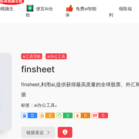
i视频生
便宜AI合
免费ai智能
领取福
租
体
利
ai工具导航
ai办公工具
finsheet
finsheet,利用ai,提供获得最高质量的全球股票、外汇
据
标签：
ai办公工具
0
0
0
0
0
链接直达