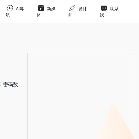
Ai导
新媒
设计
联系
航
体
师
我
和 密码数