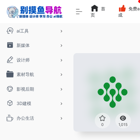
首
免费a
页
成
ai工具
新媒体
设计师
素材导航
影视后期
3D建模
办公生活
0
1,015