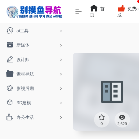
首
免费a
页
成
ai工具
新媒体
设计师
素材导航
影视后期
3D建模
办公生活
0
2,629