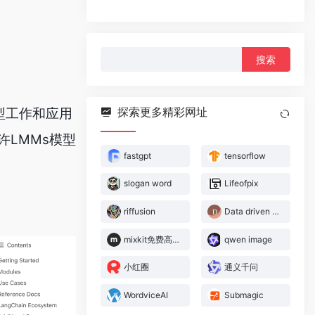
搜
索：
探索更多精彩网址
模型工作和应用
许LMMs模型
fastgpt
tensorflow
slogan word
Lifeofpix
riffusion
Data driven documents
mixkit免费高清视频素材
qwen image
小红圈
通义千问
WordviceAI
Submagic