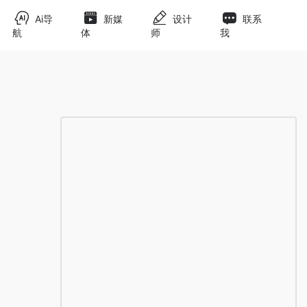
Ai导
新媒
设计
联系
航
体
师
我