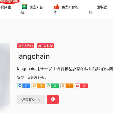
i视频生
便宜AI合
免费ai智能
领取福
租
体
利
ai工具导航
ai开发框架
langchain
langchain,用于开发由语言模型驱动的应用程序的框架
标签：
ai开发框架
0
0
0
0
0
链接直达