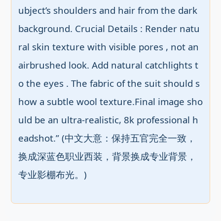
ubject’s shoulders and hair from the dark 
background. Crucial Details : Render natu
ral skin texture with visible pores , not an 
airbrushed look. Add natural catchlights t
o the eyes . The fabric of the suit should s
how a subtle wool texture.Final image sho
uld be an ultra-realistic, 8k professional h
eadshot.” (中文大意：保持五官完全一致，
换成深蓝色职业西装，背景换成专业背景，
专业影棚布光。)