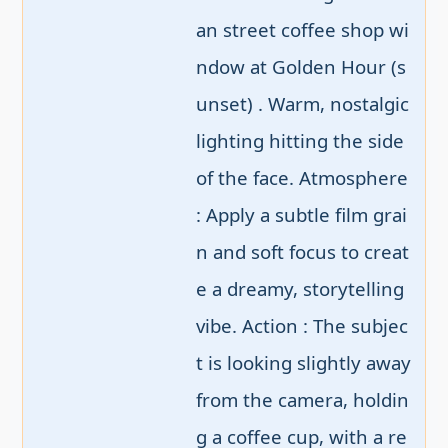
an street coffee shop wi
ndow at Golden Hour (s
unset) . Warm, nostalgic 
lighting hitting the side 
of the face. Atmosphere 
: Apply a subtle film grai
n and soft focus to creat
e a dreamy, storytelling 
vibe. Action : The subjec
t is looking slightly away 
from the camera, holdin
g a coffee cup, with a re