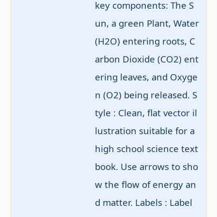
key components: The S
un, a green Plant, Water 
(H2O) entering roots, C
arbon Dioxide (CO2) ent
ering leaves, and Oxyge
n (O2) being released. S
tyle : Clean, flat vector il
lustration suitable for a 
high school science text
book. Use arrows to sho
w the flow of energy an
d matter. Labels : Label 