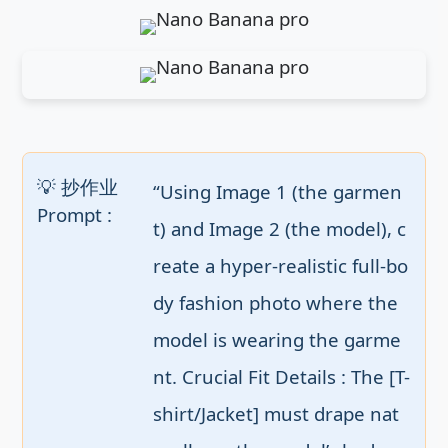
💡 抄作业
“Using Image 1 (the garmen
Prompt :
t) and Image 2 (the model), c
reate a hyper-realistic full-bo
dy fashion photo where the 
model is wearing the garme
nt. Crucial Fit Details : The [T-
shirt/Jacket] must drape nat