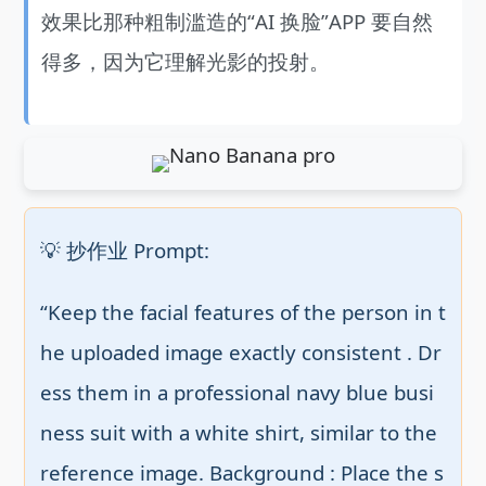
效果比那种粗制滥造的“AI 换脸”APP 要自然
得多，因为它理解光影的投射。
💡 抄作业 Prompt:
“Keep the facial features of the person in t
he uploaded image exactly consistent . Dr
ess them in a professional navy blue busi
ness suit with a white shirt, similar to the 
reference image. Background : Place the s