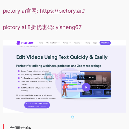
pictory ai官网:
https://pictory.ai
pictory ai 8折优惠码: yisheng67
主要功能