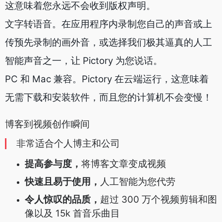
这意味着您永远不会收到版权声明。
文字转语音。在应用程序内录制您自己的声音或上
传预先录制的画外音，或选择我们极其逼真的人工
智能声音之一，让 Pictory 为您说话。
PC 和 Mac 兼容。Pictory 在云端运行，这意味着
无需下载和安装软件，而且您的计算机不会变慢！
博客到视频创作瞬间
非常适合个人博主和公司
提高参与度，
将博客文章变成视频
快速且易于使用，
人工智能为您代劳
令人惊叹的品质，
超过 300 万个视频剪辑和图
像以及 15k 首音乐曲目