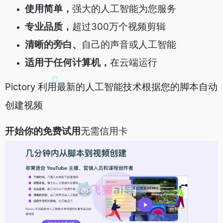
使用简单，
强大的人工智能为您服务
专业品质，
超过300万个视频剪辑
清晰的旁白、
自己的声音或人工智能
适用于任何计算机，
在云端运行
Pictory 利用最新的人工智能技术根据您的脚本自动
创建视频
开始你的免费试用
无需信用卡