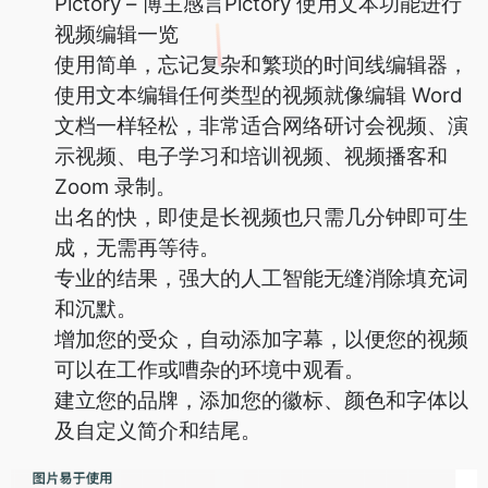
Pictory – 博主感言
Pictory 使用文本功能进行
视频编辑一览
使用简单，忘记复杂和繁琐的时间线编辑器，
使用文本编辑任何类型的视频就像编辑 Word
文档一样轻松，非常适合网络研讨会视频、演
示视频、电子学习和培训视频、视频播客和
Zoom 录制。
出名的快，即使是长视频也只需几分钟即可生
成，无需再等待。
专业的结果，强大的人工智能无缝消除填充词
和沉默。
增加您的受众，自动添加字幕，以便您的视频
可以在工作或嘈杂的环境中观看。
建立您的品牌，添加您的徽标、颜色和字体以
及自定义简介和结尾。