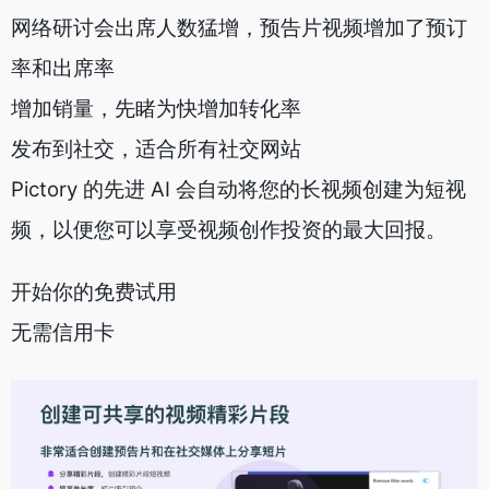
网络研讨会出席人数猛增，预告片视频增加了预订
率和出席率
增加销量，先睹为快增加转化率
发布到社交，适合所有社交网站
Pictory 的先进 AI 会自动将您的长视频创建为短视
频，以便您可以享受视频创作投资的最大回报。
开始你的免费试用
无需信用卡