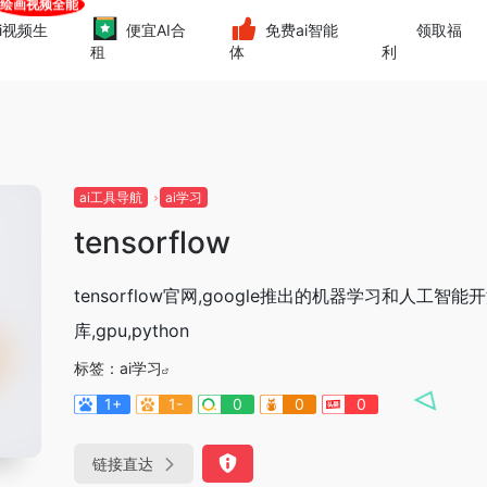
i视频生
便宜AI合
免费ai智能
领取福
租
体
利
ai工具导航
ai学习
tensorflow
tensorflow官网,google推出的机器学习和人工智能
库,gpu,python
标签：
ai学习
1+
1-
0
0
0
链接直达