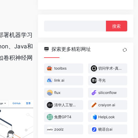
搜
索：
和部署机器学习
on、Java和
探索更多精彩网址
，如卷积神经网
toolbxs
切问学术-真实文献0幻觉
link ai
寻光
flux
siliconflow
清华人工智能研究院
craiyon ai
免费GPT4
HelpLook
zoolz
晓语台ai