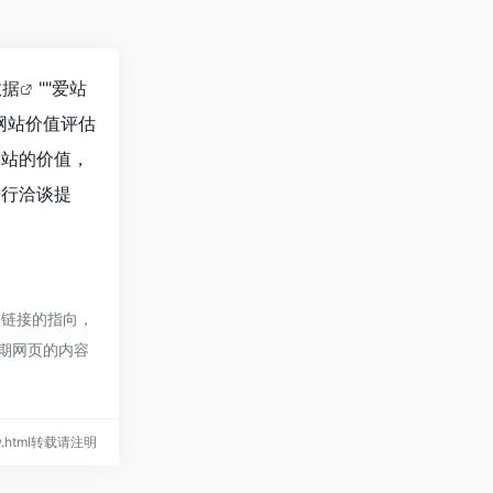
数据
""
爱站
网站价值评估
个站的价值，
进行洽谈提
部链接的指向，
后期网页的内容
low.html转载请注明