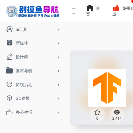
首
免费a
页
成
ai工具
新媒体
设计师
素材导航
影视后期
3D建模
办公生活
0
2,414