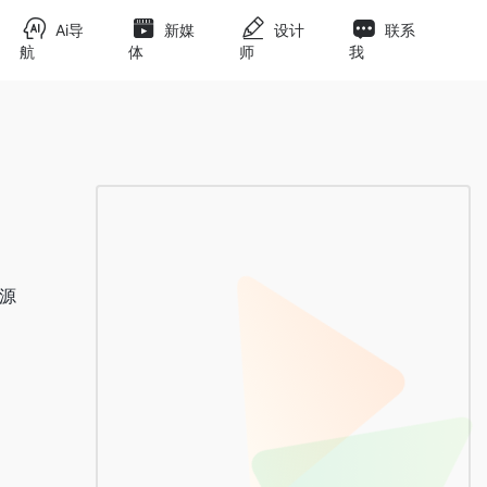
Ai导
新媒
设计
联系
航
体
师
我
开源