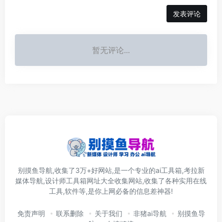
发表评论
暂无评论...
别摸鱼导航,收集了3万+好网站,是一个专业的ai工具箱,考拉新
媒体导航,设计师工具箱网址大全收集网站,收集了各种实用在线
工具,软件等,是你上网必备的信息差神器!
免责声明
联系删除
关于我们
非猪ai导航
别摸鱼导