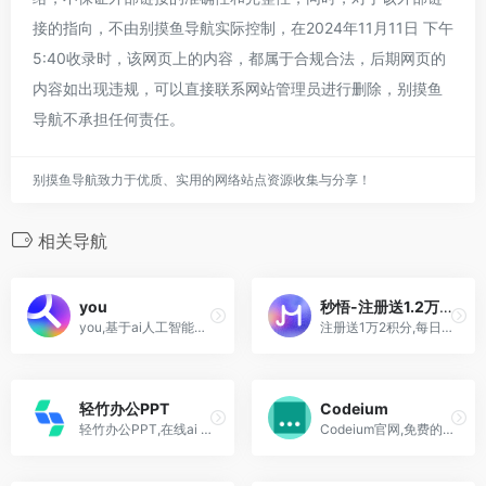
接的指向，不由别摸鱼导航实际控制，在2024年11月11日 下午
5:40收录时，该网页上的内容，都属于合规合法，后期网页的
内容如出现违规，可以直接联系网站管理员进行删除，别摸鱼
导航不承担任何责任。
别摸鱼导航致力于优质、实用的网络站点资源收集与分享！
相关导航
you
秒悟-注册送1.2万积分
you,基于ai人工智能搜索引擎,聊天机器人,代码编写,文本写作,图片生成
注册送1万2积分,每日登录送2000积分! 是阿里云推出的零代码AI应用创作平台，无需编程基础，仅靠自然语言描述需求，即可依托多模型协同，分钟级生成含前后端、数据库的完整网页与应用，自动调配云端资源并一键部署上线，适配个人建站、活动页面、简易后台搭建等多元场景，大幅降低应用开发门槛。
轻竹办公PPT
Codeium
轻竹办公PPT,在线ai ppt智能自动生成工具
Codeium官网,免费的 AI 驱动...