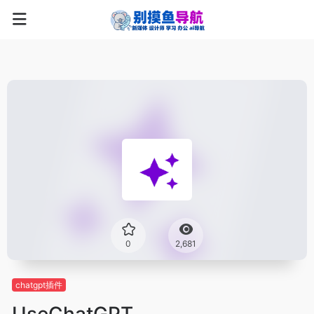
0
2,681
chatgpt插件
UseChatGPT