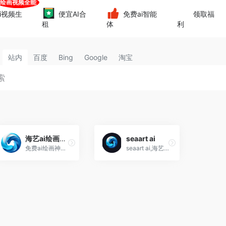
i视频生
便宜AI合
免费ai智能
领取福
租
体
利
站内
百度
Bing
Google
淘宝
海艺ai绘画-免费绘画神器
seaart ai
免费ai绘画神器,ai图片增强,智能去背景,ai模特试衣,草稿成图,人物打光-海艺seaart ai
seaart ai,海艺ai绘画网站,聊天机器人,prompt提示词社区