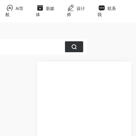
Ai导
新媒
设计
联系
航
体
师
我