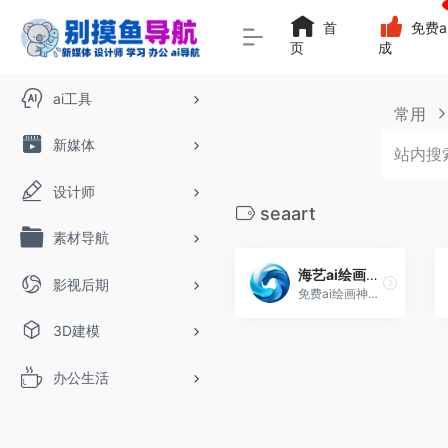
首
免费a
页
成
ai工具
常用
新媒体
设计师
seaart
素材导航
海艺ai绘画-免费绘画神器
影视后期
免费ai绘画神器,ai图片增强,智能去背景,ai模特试衣,草稿成图,人物打光-海艺seaart ai
3D建模
办公生活