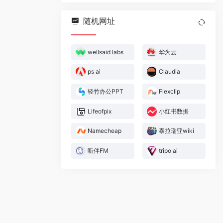
随机网址
wellsaid labs
华为云
ps ai
Claudia
轻竹办公PPT
Flexclip
Lifeofpix
小红书数据
Namecheap
泰拉瑞亚wiki
听伴FM
tripo ai