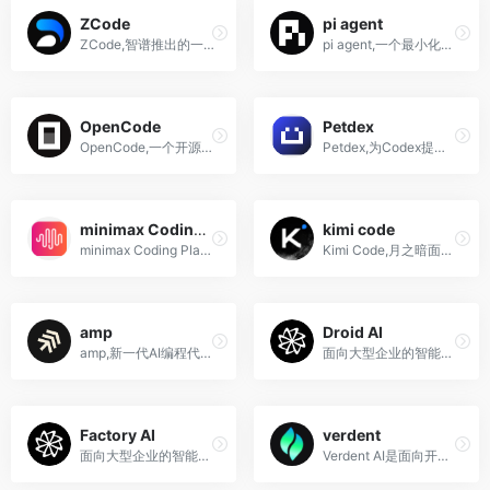
ZCode
pi agent
ZCode,智谱推出的一个面向长任务的Agentic Development Environment,集成AI Agent与工具链,支持多Agent协作,自定义命令和插件扩展,让AI稳定可控地完成规划,编码,评审与上线流程
pi agent,一个最小化的终端AI编程助手支持自定义工作流扩展和AGENTS.md文件可回退到任何先前的消息进行分支并共享整个会话
OpenCode
Petdex
OpenCode,一个开源AI编程代理帮助用户在终端IDE或桌面端编写代码内置免费模型或连接任意提供商如Claude GPT Gemini等
Petdex,为Codex提供动画伙伴的宠物合集平台,包含多种像素风桌面宠物,支持一键安装使用
minimax Coding Plan
kimi code
minimax Coding Plan,针对高频开发者推出的高性价比编程订阅服务
Kimi Code,月之暗面推出的AI编程智能体
amp
Droid AI
amp,新一代AI编程代理,专为团队开发设计,将AI能力深度融入协作流程
面向大型企业的智能软件开发平台，通过AI驱动的Droids代理实现软件开发生命周期全流程自动化
Factory AI
verdent
面向大型企业的智能软件开发平台，通过AI驱动的Droids代理实现软件开发生命周期全流程自动化
Verdent AI是面向开发者的AI编程工具，通过多智能体并行协作革新软件开发流程。它支持同时启动多个代理，自动隔离上下文，避免资源竞争与提交冲突。核心特色在于计划优先模式，生成代码前由AI拆解需求、制定步骤，显著降低返工率。