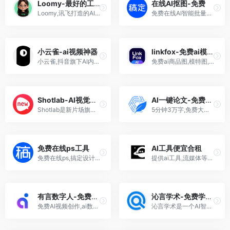
Loomy-最好的工作搭子
在线AI抠图-免费
Loomy,讯飞打造的AI工作搭子,专注于低门槛,高安全,强适配和主动协作,帮助用户完成自媒体,办公,内容,电商等复杂工作流程
免费在线AI智能批量抠商品、抠人像、快速更换证件照底色、在线PS,一键生成海报等
小云雀-ai视频神器
linkfox-免费ai模特图/商品图
小云雀,抖音旗下AI内容创作Agent,基于Seedance 2.0模型,支持短剧一键成片,文生图,文生视频,降低创作门槛.
免费ai商品图,模特图,亚马逊listing写作,模特,素材,电商专用,百万卖家的选择-linkfox
Shotlab-AI视觉创作
AI一键论文-免费写大纲
Shotlab是新片场旗下AI创作平台，通过自由搭建的画布及前沿的AI视觉大模型助创作者更高效高质的完成视觉作品，从脚本撰写、分镜设计到视频生成一站式解决，让成片更专业。
5分钟3万字,免费大纲!AI一键论文,附带ppt,开题报告,40篇真实参考文献,5%重复率-AIPaperPass,AI论文写作平台
免费在线ps工具
AI工具便宜合租
免费在线ps,搞定设计在线ps,免费p图,图片编辑
提供ai工具,流媒体等合租服务,ChatGPT Plus、Claude、Midjourney等AI工具的合租服务,Netflix、Spotify、YouTube、Disney+、HBO等热门流媒体服务
有言数字人-免费ai视频
沁言学术-免费学术超级智能体
免费AI视频创作,ai数字人,1200+免费3D数字人,一站式视频工具,ai视频,动画,文生文,镜头-有言数字人
沁言学术是一个AI智能学术研究平台 提供一站式科研解决方案 包括AI选题 智能文献检索 文献阅读 辅助写作和知识库管理 通过超级智能体技术实现研究规划 多工具协同和结构化报告 帮助学者高效完成学术任务