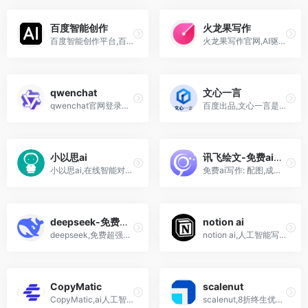
百度智能创作
火龙果写作
百度智能创作平台,百度ai智能写作工具入口,ai写作,文生图,绘画,图转视频,自动剪辑,主播
火龙果写作官网,AI驱动的智能...
qwenchat
文心一言
qwenchat官网登录入口,网页版,下载,多功能AI助手平台,写作,图片,视频生成
百度出品,文心一言是你工作、学习、生活中省时提效的好帮手；是你闲暇时刻娱乐打趣的好伙伴；也是你需要倾诉陪伴时的好朋友。在你人生旅途经历的每个阶段、面对的各种场景中，文心一言7*24小时在线，伴你左右。
小以思ai
讯飞绘文-免费ai写作+配图
小以思ai,在线智能对话,AI写作创作神器,聊天机器人,文案生成器平台
免费ai写作: 配图,成文,一站式创作--讯飞绘文
deepseek-免费超强写作
notion ai
deepseek,免费超强写作!超便宜api-ai大语言模型驱动的智能助手
notion ai,人工智能写作助手,火爆程度不亚于“ChatGPT”的AI写作工具！
CopyMatic
scalenut
CopyMatic,ai人工智能自动写作网站软件工具
scalenut,8折终生优惠码: FOREVER20 人工智能AI文案写作工具,测评2023,多少钱,功能