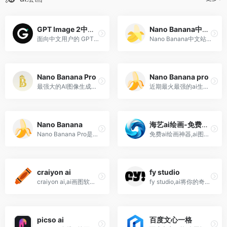
GPT Image 2中文站
Nano Banana中文站
面向中文用户的 GPT Image 2 在线体验站，支持中文指令、参考图生图、4K 输出和商业素材创作
Nano Banana中文站,AI图片生成平台 输入想法或参考图 秒出高质量插画 写真 海报与电商素材 支持多风格模型 文生图 图生图 去水印 高清放大 模板与提示词库
Nano Banana Pro
Nano Banana pro
最强大的AI图像生成模型，具有强大的意图理解能力，提供无与伦比的角色一致性局部编辑精度，让创意工作流更加高效可控。
近期最火最强的ai生图模型,超强的生图能力,中文支持也很好!基于Gemini 3 Pro Image架构，能生成高至4K分辨率的图像。其特色在于强大的逻辑推理能力，可理解复杂物理规律和光影逻辑。此外，它还能调用Google搜索实时数据，生成精准信息图表。在图像编辑方面，支持最多14张参考图和5个角色一致性，可调整相机角度、场景光线等，是创意工作者的得力助手。
Nano Banana
海艺ai绘画-免费绘画神器
Nano Banana Pro是谷歌2025年11月推出的旗舰级AI图像生成模型，基于Gemini 3 Pro深度推理引擎，主打“工作室级”4K超清输出，15-30秒即可完成海报、电商图、角色设定稿；可一次融合14张参考图并保持5人脸部、服饰、光影100%一致，支持自然语言精修焦点、景深、昼夜光影，文本渲染无乱码，免费用户每日100次额度，已嵌入Gemini、Slides、Google Ads，营销、设计、教育场景一键直达
免费ai绘画神器,ai图片增强,智能去背景,ai模特试衣,草稿成图,人物打光-海艺seaart ai
craiyon ai
fy studio
craiyon ai,ai画图软件,文本提示生成相应图像工具
fy studio,ai将你的奇思妙想化为独特的创意插画！
picso ai
百度文心一格