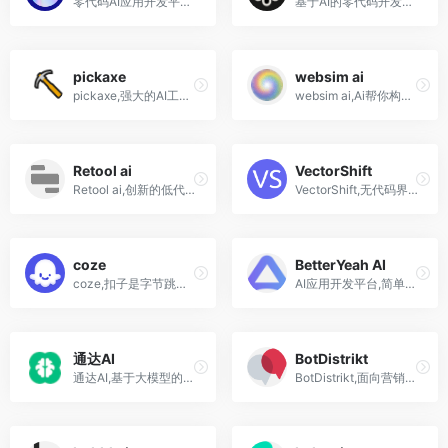
零代码AI应用开发平台，用户只需一句话简单描述需求，AI能自动生成小程序、APP或H5网页应用，无需编写代码。
基于AI的零代码开发工具，用户可以通过自然语言描述需求，快速生成网页、表单和应用，支持一键部署访问，Trickle适合小商家、创业者、设计师和普通开发者。
pickaxe
websim ai
pickaxe,强大的AI工具构建器,无需编写代码即可创建和部署AI驱动的应用程序
websim ai,Ai帮你构建在线网页应用
Retool ai
VectorShift
Retool ai,创新的低代码平台,ai应用快速构建平台
VectorShift,无代码界面构建自动化工作流,Al应用自动化构建平台
coze
BetterYeah AI
coze,扣子是字节跳动发布的Al机器人创建平台
AI应用开发平台,简单、易用,API无缝集成至企业系统,斑头雁BetterYeah AI
通达AI
BotDistrikt
通达AI,基于大模型的AI数字员工,智能客服,销售顾问,行政助手,文案写作等
BotDistrikt,面向营销人员、客户服务人员、数据分析师的无代码聊天机器人平台