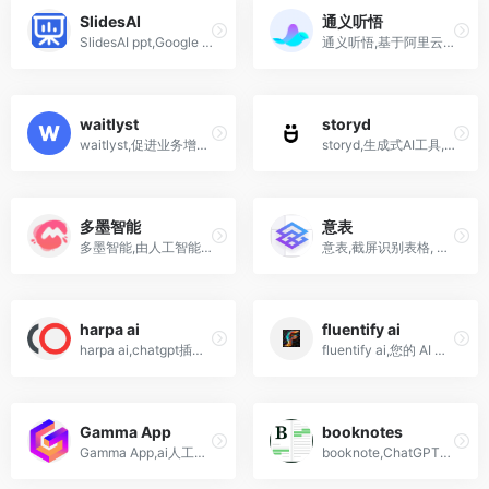
SlidesAI
通义听悟
SlidesAI ppt,Google Workspace ai ppt插件,几秒钟内创建演示幻灯片
通义听悟,基于阿里云AI大模型,每天自动获得自动两小时听转写时长
waitlyst
storyd
waitlyst,促进业务增长的ai人工服务,提高收入和留存率
storyd,生成式AI工具,生成领导喜欢的演示文稿,ppt
多墨智能
意表
多墨智能,由人工智能驱动的工作助手。AI生成文档、流程图、思维导图
意表,截屏识别表格, 通用表格、无框线表格、财报、银行流水，轻松提取！
harpa ai
fluentify ai
harpa ai,chatgpt插件,人工智能驱动的web自动化助手
fluentify ai,您的 AI 写作助手,更专业更像母语人士
Gamma App
booknotes
Gamma App,ai人工智能在线PPT生成工具
booknote,ChatGPT从你最喜欢的书籍中轻松生成摘要、主要观点、引用