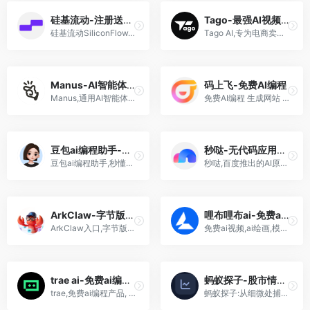
硅基流动-注册送16元赠金
Tago-最强AI视频带货
硅基流动SiliconFlow,一家AI能力提供商,提供开箱即用的大模型API和预留实例,助力开发者与企业快速落地AI应用
Tago AI,专为电商卖家设计的AI视频生成与内容全球化平台,通过一句话描述和一张产品图片快速生成像素级真实的商业带货视频
Manus-AI智能体,每日可用
码上飞-免费AI编程
Manus,通用AI智能体,连接思维与行动,不仅思考而且交付结果,擅长构建应用,网站及多渠道AI代理,适用于工作和生活中的各种任务
免费AI编程 生成网站 软件 app 小程序! CodeFlying,全球领先的AI自动化开发平台 通过自然语言对话即可一键生成完整应用程序 支持小程序 APP H5等多平台 无需编程经验
豆包ai编程助手-免费
秒哒-无代码应用搭建平台
豆包ai编程助手,秒懂代码,智能编码,项目精解
秒哒,百度推出的AI原生应用开发平台，主打“零代码、秒生成”的智能化开发体验
ArkClaw-字节版龙虾
哩布哩布ai-免费ai视频绘画
ArkClaw入口,字节版龙虾,开箱即用、零门槛部署,7×24小时在线的AI助手
免费ai视频,ai绘画,模型创作分享网站平台-支持各大视频图片模型,海螺,Vidu,可灵,Seedream,通义万相,Pixverse,MJ
trae ai-免费ai编程神器
蚂蚁探子-股市情报站
trae,免费ai编程产品, Claude 3.5和GPT-4o模型限时免费使用-由字节跳动推出
蚂蚁探子:从细微处捕捉市场关键信号,你的行情情报辅助站