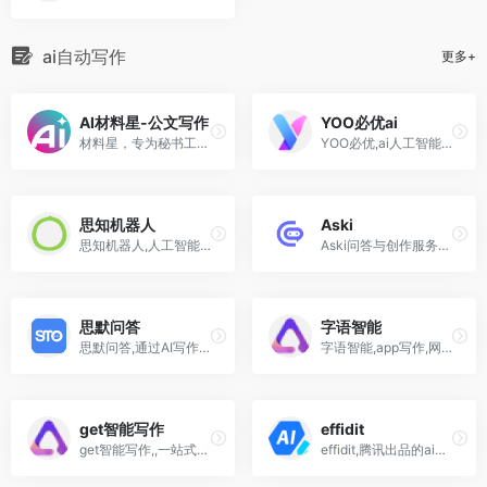
ai自动写作
更多+
AI材料星-公文写作
YOO必优ai
材料星，专为秘书工作设计的AI写作工具，集13大核心功能：范文素材、金句标题大纲库、AI写作模型、AI材小星、AI文章纠错、AI文思泉涌、AI改写润色、AI制作PPT、AI原创度检测，AI一键排版于一体，实现高效率、快速写作。
YOO必优,ai人工智能写作神器,智能图文生成
思知机器人
Aski
思知机器人,人工智能ai对话,聊天,知识图谱网站工具
Aski问答与创作服务，基于AI问答与创作
思默问答
字语智能
思默问答,通过AI写作问答，绘画,让您的工作、生活、娱乐更具多样化
字语智能,app写作,网页版网站,AI赋能的一站式智能创作服务平台
get智能写作
effidit
get智能写作,,一站式智能ai写作网站服务平台
effidit,腾讯出品的ai智能写作助手工具,短语补全,智能纠错,润色,翻译