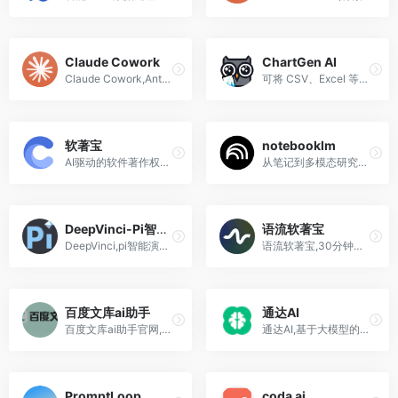
Claude Cowork
ChartGen AI
Claude Cowork,Anthropic推出的革命性“代理型”AI办公助手
可将 CSV、Excel 等数据通过自然语言指令，快速生成专业、美观的数据可视化图表。支持柱状图、折线图、饼图、热力图等 9 种图表类型，适用于数据分析、商业汇报和学习研究场景。
软著宝
notebooklm
AI驱动的软件著作权申请平台，5分钟自动生成全套合规材料，含说明书、源码、截图及可运行Demo，一次下证率超90%。
从笔记到多模态研究助理,NotebookLM 的输出形式也在不断丰富，结合谷歌最近爆火的图像生成模型 Nano Banana Pro，NotebookLM 还能生成高质量的解说视频、信息图、漫画、PDF、PPT等，比起当初走红的音频播客形式传播能力倍增。
DeepVinci-Pi智能演示文档
语流软著宝
DeepVinci,pi智能演示文档,AI-Native内容平台
语流软著宝,30分钟完成软著申报,省心省时省钱,一站式服务
百度文库ai助手
通达AI
百度文库ai助手官网,ai ppt生...
通达AI,基于大模型的AI数字员工,智能客服,销售顾问,行政助手,文案写作等
PromptLoop
coda ai