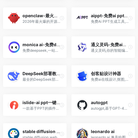
openclaw-最火AI神器
aippt-免费ai ppt生成
2026年最火爆的开源AI智能体,安装,部署,配置教程-openclaw
免费Ai PPT生成工具,无需复杂操作,一键生成精美ppt!
monica ai-免费deepseek
通义灵码-免费ai编码助手
免费deepseek,一站式智能助手,支持ai写作,绘画,视频,音频生成,智能体,代码编程...
通义灵码,你的智能编码助手,插件下载,怎么样,使用教程
DeepSeek部署教程+使用技巧
创客贴设计神器
最全的DeepSeek部署教程+DeepSeek使用技巧,本地部署,api调用
免费ai在线设计,抠图,ai商品图,海报设计,海量高品质可商用资源
islide-ai ppt一键生成
autogpt
一款基于PPT的插件工具,包含38个设计辅助功能，8大在线资源库超30万专业PPT模板/素材
autogpt,基于GPT-4自主完成复杂任务全程无需人类,傻傻向ChatGPT下指令过时了
stable diffusion webui
leonardo ai
stable diffusion webui,下载,mac,window安装,本地部署使用教程
leonardo ai,兼具绘图工具和AI绘图社区的平台,是Civta和Stable Diffusion的集合体