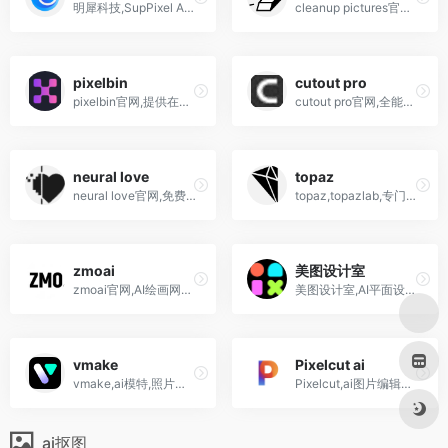
明犀科技,SupPixel AI,提供AI驱动的图像增强,超分辨率放大和老照片修复服务,支持批量处理和API调用,适用于多种场景.
cleanup pictures官网,图片橡...
pixelbin
cutout pro
pixelbin官网,提供在线ai图片...
cutout pro官网,全能的在线的...
neural love
topaz
neural love官网,免费的人工...
topaz,topazlab,专门开发数字图像视频处理软件和插件
zmoai
美图设计室
zmoai官网,AI绘画网站,ai模特...
美图设计室,AI平面设计,图片编辑,电商,抠图,物体消除,海报ppt,logo,文生图,变清晰,拼图
vmake
Pixelcut ai
vmake,ai模特,照片和视频编辑器,商品图,图像视频生成/增强/去背景/去水印,物体消除
Pixelcut,ai图片编辑器,人工智能一键去背景,产品图,图片增强,去除物体
ai抠图