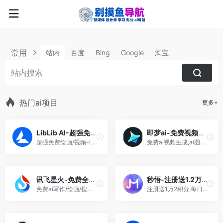
常用
站内
百度
Bing
Google
淘宝
热门ai项目
更多+
LibLib AI-超强免费绘画/视频
即梦ai-免费视频图片生成
超强免费绘画/视频-LiblibAI,中国领先的AI创作平台与模型社区,提供SD模型下载,在线生成及工作流服务
免费ai视频生成,ai图片,故事创作!-字节跳动抖音旗下,免费图片视频生成神器
讯飞星火-免费全能ai助手
秒悟-注册送1.2万积分
免费ai写作/绘画/搜索/ppt..编程,智能体,讯飞星火ai助手
注册送1万2积分,每日登录送2000积分! 是阿里云推出的零代码AI应用创作平台，无需编程基础，仅靠自然语言描述需求，即可依托多模型协同，分钟级生成含前后端、数据库的完整网页与应用，自动调配云端资源并一键部署上线，适配个人建站、活动页面、简易后台搭建等多元场景，大幅降低应用开发门槛。