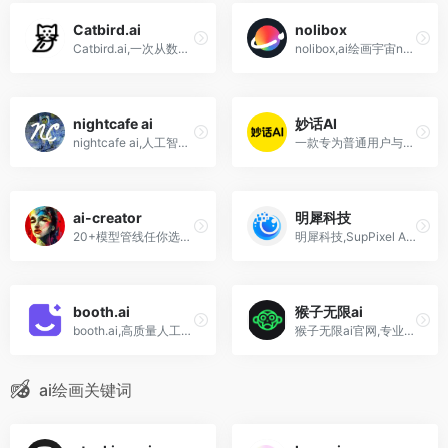
Catbird.ai
nolibox
Catbird.ai,一次从数十个模型中生成图片的免费在线AI绘画图片生成器工具
nolibox,ai绘画宇宙nolibox,计算美学图宇宙,全链路 AIGC和人工智能设计服务
nightcafe ai
妙话AI
nightcafe ai,人工智能绘画网站,作图更轻松简单,ai art creator
一款专为普通用户与内容创作者设计的创意图片生成工具，通过上传照片即可自动生成具有趣味性、反差感和视觉冲击力的热门玩法图像。
ai-creator
明犀科技
20+模型管线任你选择，写实、中国风、3D、二次元、动漫等多种风格不限题材
明犀科技,SupPixel AI,提供AI驱动的图像增强,超分辨率放大和老照片修复服务,支持批量处理和API调用,适用于多种场景.
booth.ai
猴子无限ai
booth.ai,高质量人工智能ai产品图生成
猴子无限ai官网,专业级生成式ai编排引擎,把创意放进流水线
ai绘画关键词