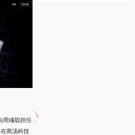
，由周彧聪担任
并在商汤科技