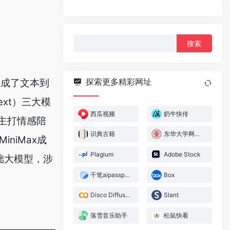
搜
索：
探索更多精彩网址
形成了文本到
 text）三大模
西瓜视频
奶牛快传
，主打情感陪
识典古籍
东华大学网上服务大厅
niMax成
Plagium
Adobe Stock
础大模型，涉
千笔aipasspaper
Box
Disco Diffusion
Slant
落雪音乐助手
松鼠快看