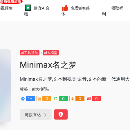
i视频生
便宜AI合
免费ai智能
领取福
租
体
利
ai工具导航
ai大模型
Minimax名之梦
Minimax名之梦,文本到视觉,语音,文本的新一代通用
标签：
ai大模型
1+
0
0
0
0
链接直达