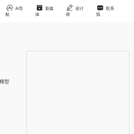
Ai导
新媒
设计
联系
航
体
师
我
大模型