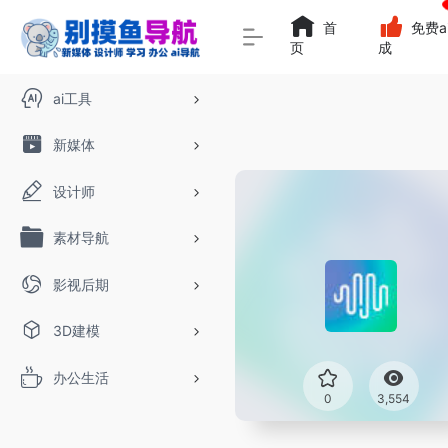
首
免费a
页
成
ai工具
新媒体
设计师
素材导航
影视后期
3D建模
办公生活
0
3,554