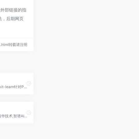
该外部链接的指
合法，后期网页
max.html转载请注明
sklearn,Scikit-learn针对Python编程语言的免费软件机器学习库
ChatGLM,清华技术,智谱AI开源的GLM系列的对话模型