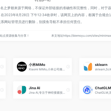
max名之梦都来源于网络，不保证外部链接的准确性和完整性，同时，对于
2023年8月28日 下午12:34收录时，该网页上的内容，都属于合规
联系网站管理员进行删除，别摸鱼导航不承担任何责任。
站点资源收集与分享！
本文地址https://biemoyu.com/sites/mini
小米MiMo
sklearn
态大模型
Xiaomi MiMo,小米公司推出的大语言模型家族,涵盖MiMo-7B到V2.5-Pro等模型,具备强大的代理能力和长程连贯性,提供开源与商业版本
Jina AI
ChatGLM
Jina AI,专注于神经搜索技术的商业开源软件公司