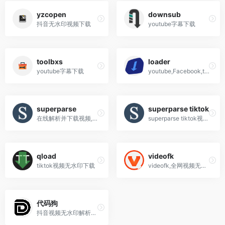
yzcopen
downsub
抖音无水印视频下载
youtube字幕下载
toolbxs
loader
youtube字幕下载
youtube,Facebook,twitter,tiktok等平台视频无水印下载
superparse
superparse tiktok
在线解析并下载视频,支持YouTube, Instagram, Facebook, Twitter
superparse tiktok视频无水印解析下载
qload
videofk
tiktok视频无水印下载
videofk,全网视频无水印解析下载
代码狗
抖音视频无水印解析下载