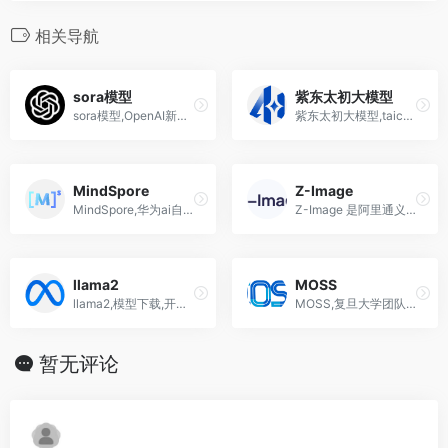
相关导航
sora模型
紫东太初大模型
sora模型,OpenAI新出大模型,文本生成60秒视频
紫东太初大模型,taichu全模态理解能力,文本、语音、图像、视频、信号、3D点云等
MindSpore
Z-Image
MindSpore,华为ai自研的支持端边云全场景的深度学习训练推理框架昇思
Z-Image 是阿里通义推出的一款开源、高效、面向大规模应用的图像生成基础模型，主打“6B 小参数+照片级画质+极速出图+中英双语文本渲染”。 对创作者、设计师、产品经理和 AI 开发者来说，它既是“平价版顶级生图模型”，也是一套可以深度二次开发的技术底座
llama2
MOSS
llama2,模型下载,开源部署教程,中文,论文,Meta发布的大型语言模型
MOSS,复旦大学团队开发的对话式大型语言模型
暂无评论