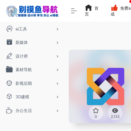
首
免费a
页
成
ai工具
新媒体
设计师
素材导航
影视后期
3D建模
办公生活
0
2,132