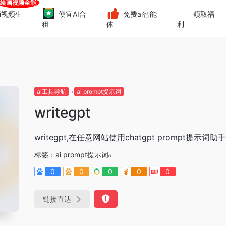
i视频生
便宜AI合
免费ai智能
领取福
租
体
利
ai工具导航
ai prompt提示词
writegpt
writegpt,在任意网站使用chatgpt prompt提示词助
标签：
ai prompt提示词
0
0
0
0
0
链接直达