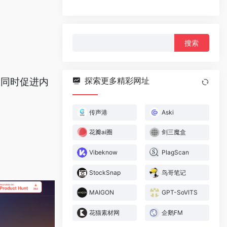
搜
索：
探索更多精彩网址
，同时促进内
传声港
Aski
花瓣ai圈
剑三魔盒
Vibeknow
PlagScan
StockSnap
鸟哥笔记
MAIGON
GPT-SoVITS
花猫素材网
企鹅FM