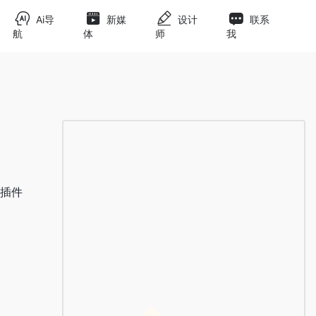
Ai导
新媒
设计
联系
航
体
师
我
手插件