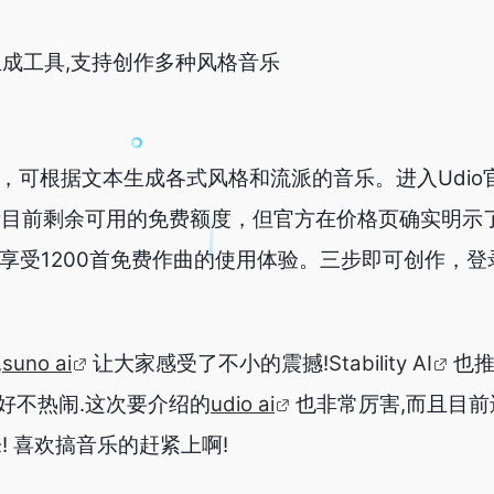
音乐生成工具,支持创作多种风格音乐
成器，可根据文本生成各式风格和流派的音乐。进入Udi
晰提示目前剩余可用的免费额度，但官方在价格页确实明示
可享受1200首免费作曲的使用体验。三步即可创作，
,
suno ai
让大家感受了不小的震撼!
Stability AI
也
好不热闹.这次要介绍的
udio ai
也非常厉害,而且目前
! 喜欢搞音乐的赶紧上啊!