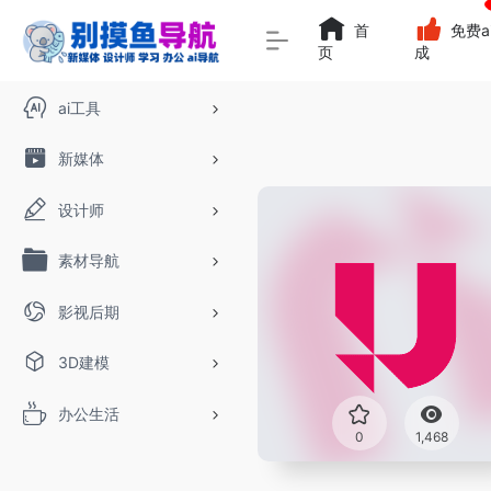
首
免费a
页
成
ai工具
新媒体
设计师
素材导航
影视后期
3D建模
办公生活
0
1,468