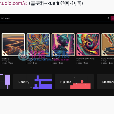
.udio.com/
(需要科-xue⬆@网-访问)