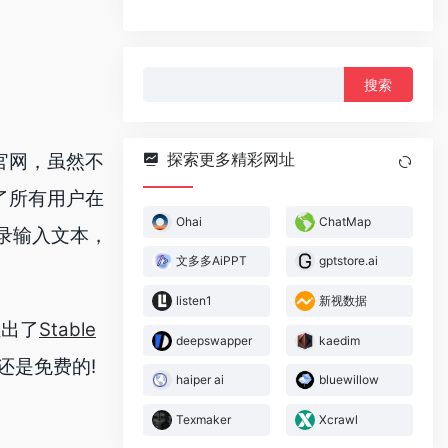
搜
索：
探索更多精彩网址
o官网，虽然不
了所有用户在
Ohai
ChatMap
登录输入文本，
文多多AiPPT
gptstore.ai
listen1
新视数据
推出了
Stable
deepswapper
kaedim
还是免费的!
haiper ai
bluewillow
Texmaker
Xcrawl