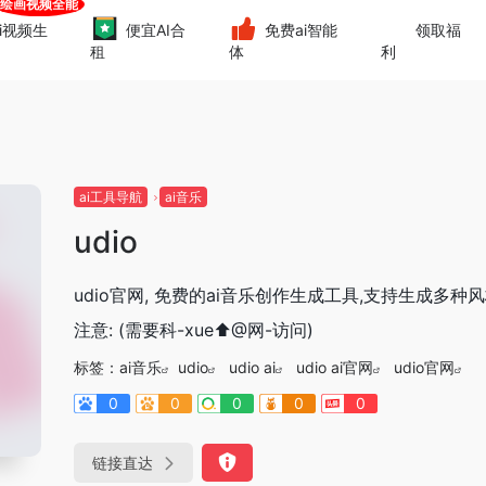
i视频生
便宜AI合
免费ai智能
领取福
租
体
利
ai工具导航
ai音乐
udio
udio官网, 免费的ai音乐创作生成工具,支持生成多种风
注意: (需要科-xue⬆@网-访问)
标签：
ai音乐
udio
udio ai
udio ai官网
udio官网
0
0
0
0
0
链接直达