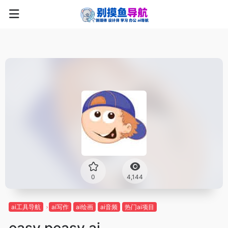
0
4,144
ai工具导航
ai写作
ai绘画
ai音频
热门ai项目
easy peasy ai