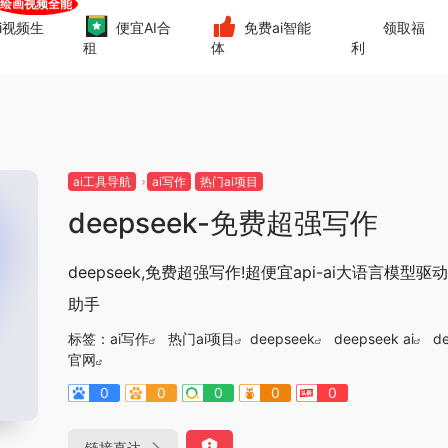
i视频生
便宜AI合
免费ai智能
领取福
租
体
利
ai工具导航
ai写作
热门ai项目
deepseek-免费超强写作
deepseek,免费超强写作!超便宜api-ai大语言模型驱
助手
标签：
ai写作
热门ai项目
deepseek
deepseek ai
d
官网
0
0
0
0
0
链接直达