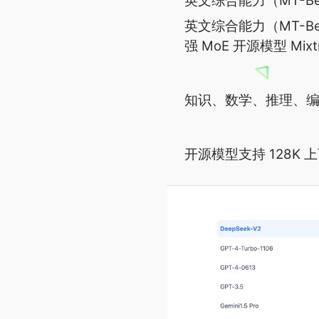
英文综合能力（MT-B
英文综合能力（MT-Be
强 MoE 开源模型 Mixtr
知识、数学、推理、
开源模型支持 128K 上