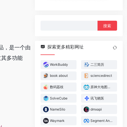
搜
索：
探索更多精彩网址
产品，是一个由
过其多功能
WorkBuddy
二三简历
book about
sciencedirect
数码荔枝
原神大地图工具
SolveCube
讯飞晓医
NameSilo
dmxapi
Waymark
Segment Anything