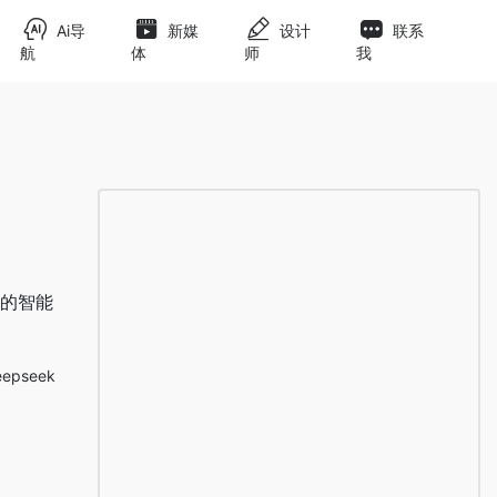
Ai导
新媒
设计
联系
航
体
师
我
动的智能
eepseek