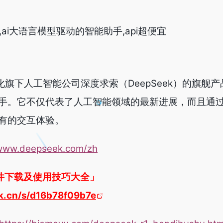
求索,ai大语言模型驱动的智能助手,api超便宜
量化旗下人工智能公司深度求索（DeepSeek）的旗舰
手。它不仅代表了人工智能领域的最新进展，而且通
有的交互体验。
/www.deepseek.com/zh
程软件下载及使用技巧大全」
rk.cn/s/d16b78f09b7e