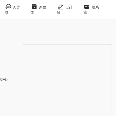
Ai导
新媒
设计
联系
航
体
师
我
i官网