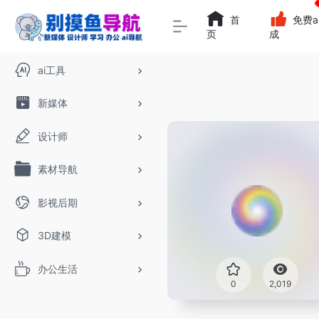
首
免费a
页
成
ai工具
新媒体
设计师
素材导航
影视后期
3D建模
办公生活
0
2,019