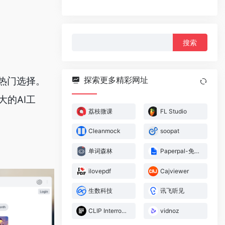
搜
索：
探索更多精彩网址
的热门选择。
大的AI工
荔枝微课
FL Studio
Cleanmock
soopat
单词森林
Paperpal-免费AI学术写作
ilovepdf
Cajviewer
生数科技
讯飞听见
CLIP Interrogator
vidnoz