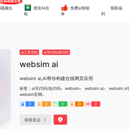
i视频生
便宜AI合
免费ai智能
领取福
租
体
利
ai工具导航
ai无代码/低代码
websim ai
websim ai,Ai帮你构建在线网页应用
标签：
ai无代码/低代码
websim
websim ai
websim a
websim官网
0
0
0
0
0
链接直达