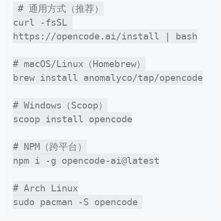
# 通用方式（推荐）

curl -fsSL 
https://opencode.ai/install | bash

# macOS/Linux（Homebrew）

brew install anomalyco/tap/opencode

# Windows（Scoop）

scoop install opencode

# NPM（跨平台）

npm i -g opencode-ai@latest

# Arch Linux
