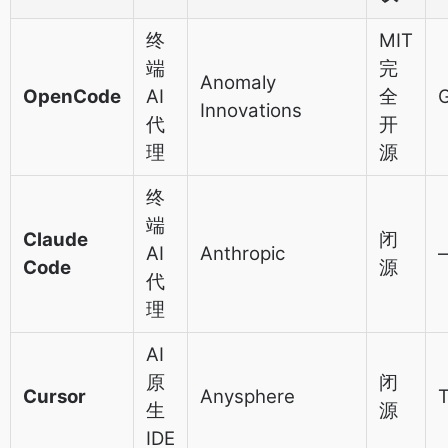
终
MIT
端
完
Anomaly
OpenCode
AI
全
Innovations
代
开
理
源
终
端
Claude
闭
AI
Anthropic
Code
源
代
理
AI
原
闭
Cursor
Anysphere
T
生
源
IDE