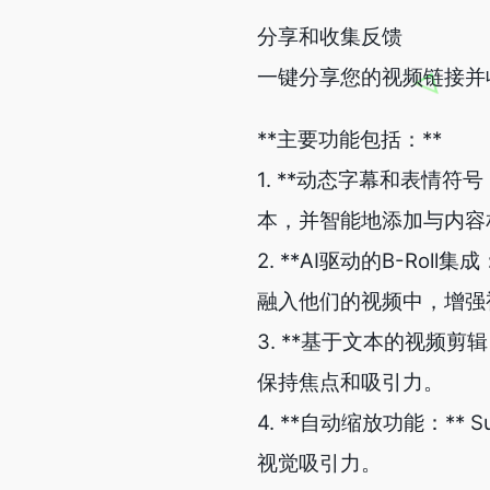
分享和收集反馈
一键分享您的视频链接并
**主要功能包括：**
1. **动态字幕和表情符
本，并智能地添加与内容
2. **AI驱动的B-Rol
融入他们的视频中，增强
3. **基于文本的视频
保持焦点和吸引力。
4. **自动缩放功能：*
视觉吸引力。