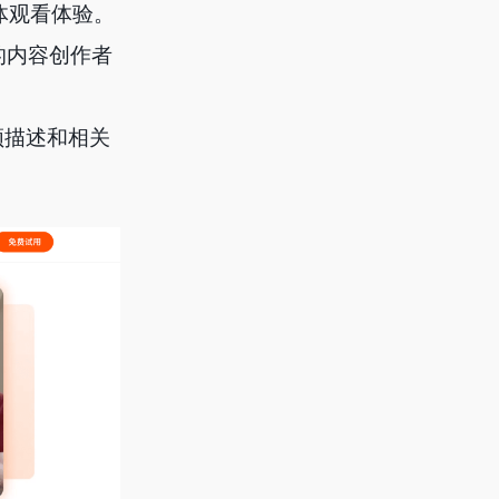
整体观看体验。
众的内容创作者
视频描述和相关