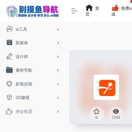
首
免费a
页
成
ai工具
新媒体
设计师
素材导航
影视后期
3D建模
办公生活
0
1,153