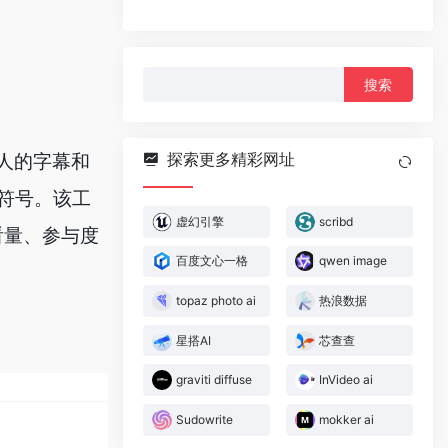
搜
索：
探索更多精彩网址
引人的字幕和
符号。该工
虚幻引擎
scribd
看量、参与度
百度文心一格
qwen image
topaz photo ai
热浪数据
星搭AI
芯查查
graviti diffuse
InVideo ai
Sudowrite
mokker ai