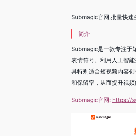
Submagic官网,批量
简介
Submagic是一款专
表情符号。利用人工智能
具特别适合短视频内容创
和保留率，从而提升视频
Submagi
c官网:
https://