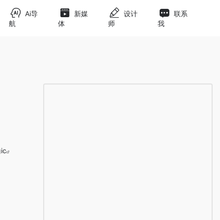
Ai导
新媒
设计
联系
航
体
师
我
ic