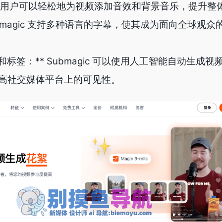
：** 用户可以轻松地为视频添加音效和背景音乐，提升
 Submagic 支持多种语言的字幕，使其成为面向全球观
述和标签：** Submagic 可以使用人工智能自动生成
高社交媒体平台上的可见性。