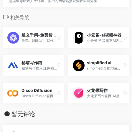
别摸鱼导航致力于优质、实用的网络站点资源收集与分享！
相关导航
通义千问-免费智能助手
小云雀-ai视频神器
免费ai智能助手,写作,ppt创作,代码,在线搜索,阅读助手,语音记录...
小云雀,抖音旗下AI内容创作Agent,基于Seedance 2.0模型,支持短剧一键成片,文生图,文生视频,降低创作门槛.
秘塔写作猫
simplified ai
秘塔写作猫入口,网页版,app下载,手机版,降重,改写,查重,破解版插件
simplified,全能型ai工具,ai文案写作,视频编辑,社交媒体管理,平面设计等
Disco Diffusion
火龙果写作
Disco Diffusion官网入口,网页版,安卓手机版下载ai自动绘画软件神器
火龙果写作官网,AI驱动的智能...
暂无评论