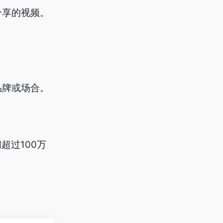
分享的视频。
品牌或场合。
超过100万