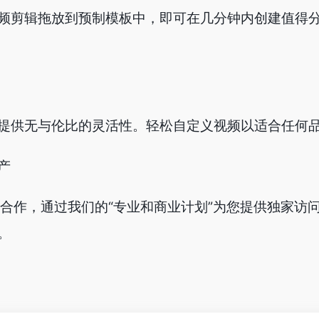
频剪辑拖放到预制模板中，即可在几分钟内创建值得
提供无与伦比的灵活性。轻松自定义视频以适合任何
产
ages合作，通过我们的“专业和商业计划”为您提供独家访问
。