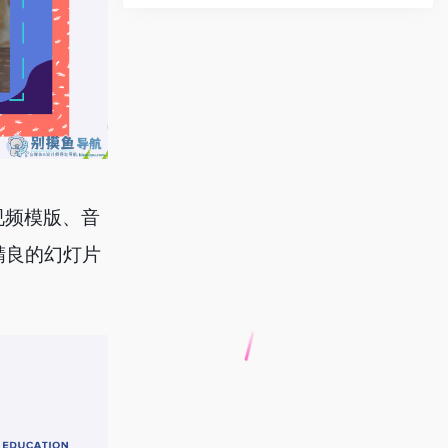
视频模版、音
精良的幻灯片