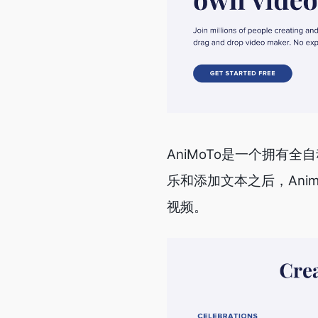
AniMoTo是一个拥有
乐和添加文本之后，Ani
视频。