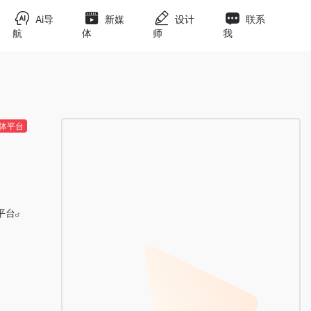
Ai导
新媒
设计
联系
航
体
师
我
体平台
平台