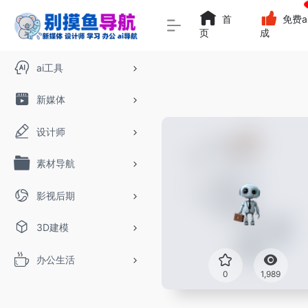
首
免费a
页
成
ai工具
新媒体
设计师
素材导航
影视后期
3D建模
办公生活
0
1,989