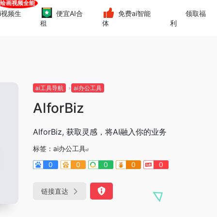
i视频生
便宜AI合
免费ai智能
领取福
租
体
利
ai工具导航
ai办公工具
AIforBiz
AIforBiz, 获取灵感，将AI融入你的业务
标签：
ai办公工具
0
0
0
0
0
链接直达