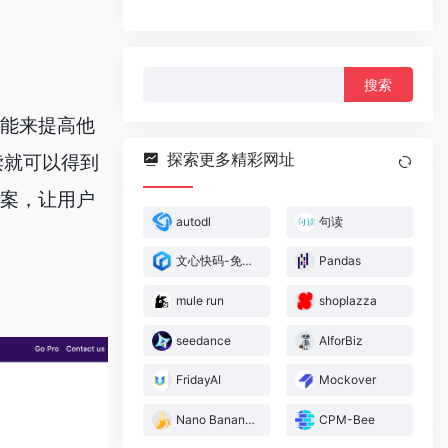
搜
索：
智能来提高他
探索更多精彩网址
读就可以得到
方案，让用户
autodl
句读
文心快码-免费ai代码助手
Pandas
mule run
shoplazza
seedance
AIforBiz
FridayAI
Mockover
Nano Banana pro
CPM-Bee