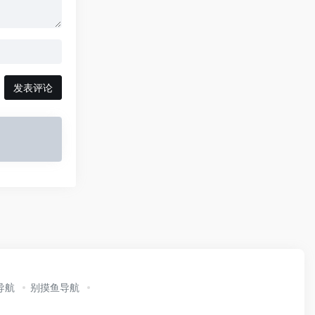
发表评论
导航
别摸鱼导航