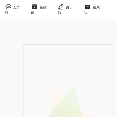
Ai导
新媒
设计
联系
航
体
师
我