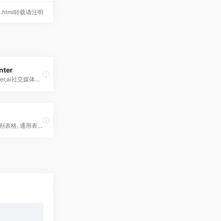
biz.html转载请注明
nter
Tweet Hunter,ai社交媒体助手服务,Twitter灵感写作工具
意表,截屏识别表格, 通用表格、无框线表格、财报、银行流水，轻松提取！