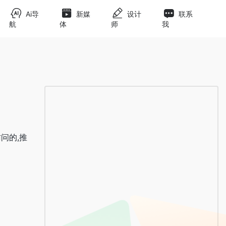
Ai导
新媒
设计
联系
航
体
师
我
访问的,推