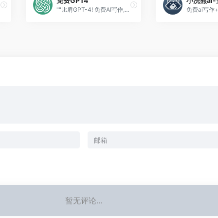
免费GPT4
""比肩GPT-4! 免费AI写作,绘画,视频生成,代码,ai智能体,长文档解读,ai搜索,数据分析...一个清言就够了！"
暂无评论...