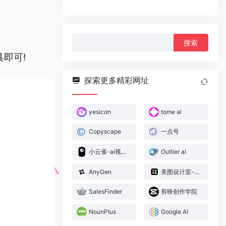
搜
索：
具即可!
探索更多精彩网址
yesicon
tome ai
Copyscape
一点号
小云雀-ai视频神器
Outlier ai
AnyGen
美图设计室-免费全能
SalesFinder
剪映创作学院
NounPlus
Google AI