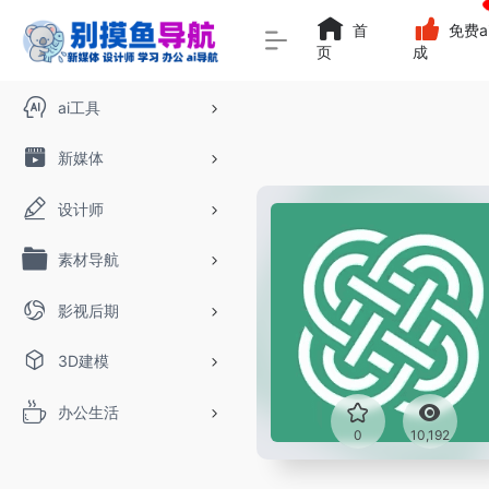
首
免费a
页
成
ai工具
新媒体
设计师
素材导航
影视后期
3D建模
办公生活
0
10,192