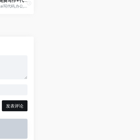
小浣熊ai-免费写作+代码
免费ai写作+ai写代码,办公,数据处理,分析,图表生成,小浣熊,智能助手Raccoon!商汤科技旗下-小浣熊ai
发表评论