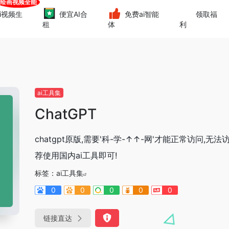
i视频生
便宜AI合
免费ai智能
领取福
租
体
利
ai工具集
ChatGPT
chatgpt原版,需要'科-学-↑↑-网'才能正常访问,无法
荐使用国内ai工具即可!
标签：
ai工具集
0
0
0
0
0
链接直达