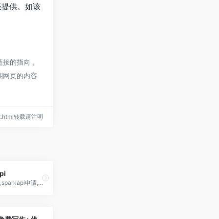
谈提供。如该
链接的指向，
期网页的内容
gpt.html转载请注明
pi
讯飞星火api,sparkapi申请,免费额度领取,价格