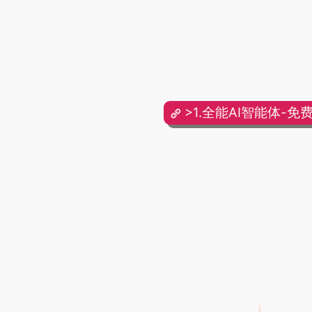
>1.全能AI智能体-免