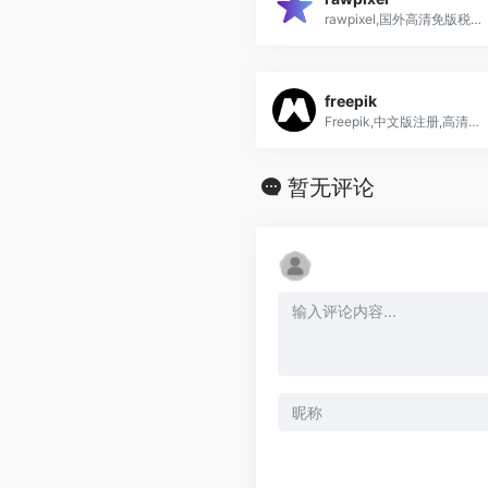
rawpixel,国外高清免版税图片素材库网站
freepik
Freepik,中文版注册,高清免费免版税图标图片素材网站一个免费的图标、图片资源网站，网站所有的素材资料均来着各大网站，提供免费和付费的图标、插画素材，支持下载PSD格式文件，使用时需要注明...
暂无评论