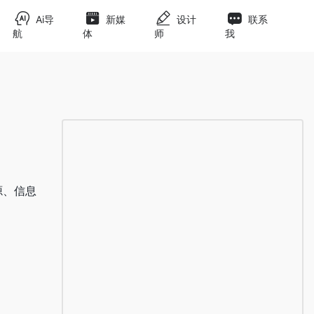
Ai导
新媒
设计
联系
航
体
师
我
源、信息