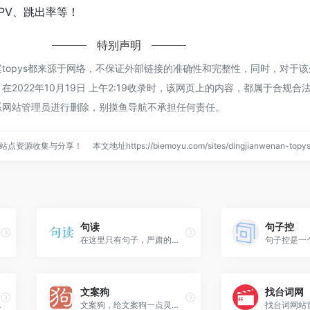
PV、跳出率等！
特别声明
topys都来源于网络，不保证外部链接的准确性和完整性，同时，对于
2022年10月19日 上午2:19收录时，该网页上的内容，都属于合规合
系网站管理员进行删除，别摸鱼导航不承担任何责任。
站点资源收集与分享！
本文地址https://biemoyu.com/sites/dingjianwenan-to
句读
句子控
在这里只有句子，严肃的句子，励志的句子，唯美的句子!品读字句，感悟共鸣
文案狗
找台词网
,拼图,拼接
文案狗，给文案狗一点灵感。收集各种中文创意文案，广告语，让您取名，找slogan不再难。