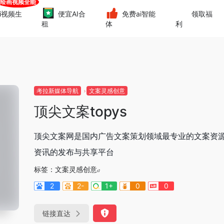
i视频生
便宜AI合
免费ai智能
领取福
租
体
利
考拉新媒体导航
文案灵感创意
顶尖文案topys
顶尖文案网是国内广告文案策划领域最专业的文案资
资讯的发布与共享平台
标签：
文案灵感创意
2
2-
1+
0
0
链接直达