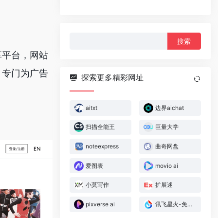
搜
索：
享平台，网站
，专门为广告
探索更多精彩网址
aitxt
边界aichat
扫描全能王
巨量大学
noteexpress
曲奇网盘
爱图表
movio ai
小莫写作
扩展迷
pixverse ai
讯飞星火-免费全能ai助手