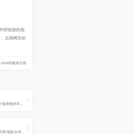
该外部链接的指
法，后期网页的
pys.html转载请注明
句子控是一个随身摘抄本，在这里您可以随时发布、收藏和找到您喜欢的句子
找台词网站官网,电影台词搜索,影视素材网站,下载,片段,中文