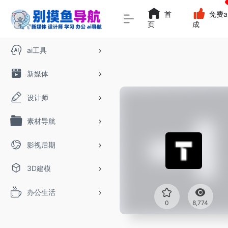
首
免费a
页
成
ai工具
新媒体
设计师
素材导航
影视后期
3D建模
办公生活
0
8,774