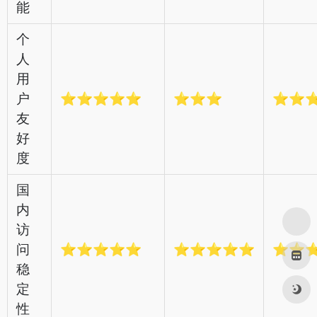
能
个
人
用
户
⭐⭐⭐⭐⭐
⭐⭐⭐
⭐⭐
友
好
度
国
内
访
问
⭐⭐⭐⭐⭐
⭐⭐⭐⭐⭐
⭐⭐
稳
定
性