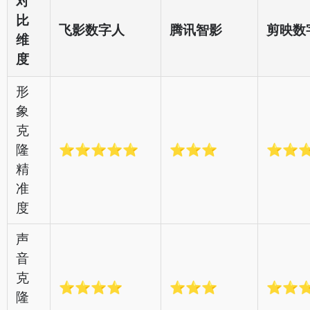
对
比
飞影数字人
腾讯智影
剪映数
维
度
形
象
克
隆
⭐⭐⭐⭐⭐
⭐⭐⭐
⭐⭐
精
准
度
声
音
克
⭐⭐⭐⭐
⭐⭐⭐
⭐⭐
隆