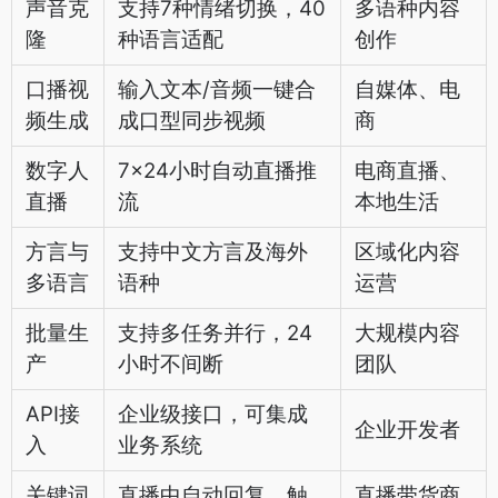
声音克
支持7种情绪切换，40
多语种内容
隆
种语言适配
创作
口播视
输入文本/音频一键合
自媒体、电
频生成
成口型同步视频
商
数字人
7×24小时自动直播推
电商直播、
直播
流
本地生活
方言与
支持中文方言及海外
区域化内容
多语言
语种
运营
批量生
支持多任务并行，24
大规模内容
产
小时不间断
团队
API接
企业级接口，可集成
企业开发者
入
业务系统
关键词
直播中自动回复、触
直播带货商