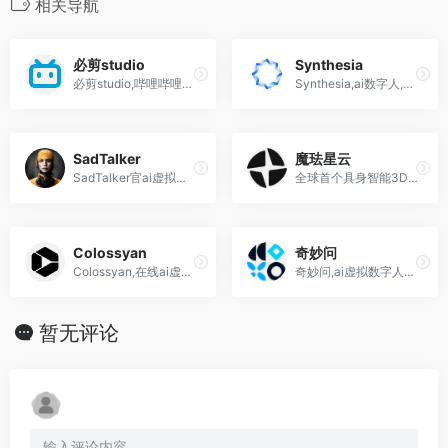
相关导航
必剪studio
Synthesia
必剪studio,哔哩哔哩推出的免费ai数字人分身定制工具
Synthesia,ai数字人,虚拟人主播,文字生成视频网站
SadTalker
魔珐星云
SadTalker官ai虚拟人,数字人,一张图片,一段音频,合成面部说这段语音的视频
全球首个具身智能3D数字人开放平台，通过自研文生多模态大模型把文本或语音实时转化为同步的语音、微表情、眼神、手势与全身动作，端到端延迟低于1.5秒，百元级芯片即可流畅驱动，打破高质量、低延时、低成本“不可能三角
Colossyan
奇妙问
Colossyan,在线ai虚拟数字人,虚拟主播软件工具网站
奇妙问,ai虚拟数字人平台,开启数字人3.0时代
暂无评论