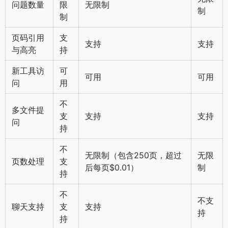
问题数量
限
无限制
制
制
页码引用
支
支持
支持
与高亮
持
新工具访
可
可用
可用
问
用
不
多文件提
支
支持
支持
问
持
不
无限制（包含250页，超过
无限
页数处理
支
后每页$0.01）
制
持
不
不支
聊天支持
支
支持
持
持