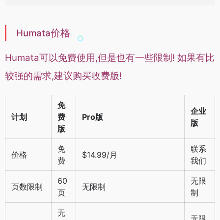
价格
Humata
Humata可以免费使用,但是也有一些限制! 如果有比
较强的需求,建议购买收费版!
免
企业
计划
费
Pro版
版
版
免
联系
价格
$14.99/月
费
我们
60
无限
页数限制
无限制
页
制
无
无限