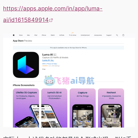
https://apps.apple.com/in/app/luma-
ai/id1615849914