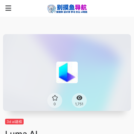
0
1,751
3d ai建模
Luma AI