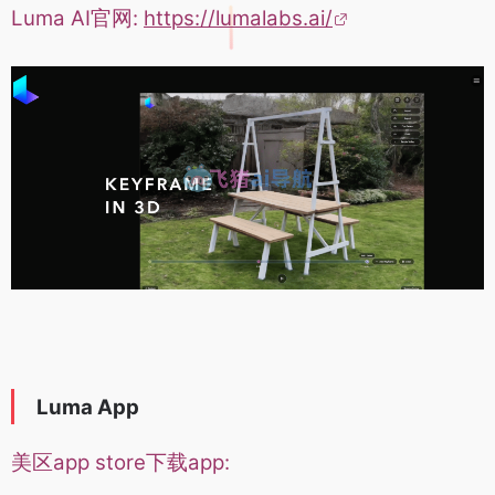
Luma AI官网:
https://lumalabs.ai/
Luma App
美区app store下载app: