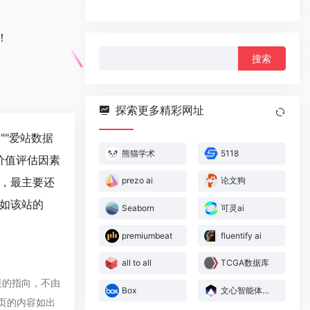
！
搜
索：
探索更多精彩网址
""
爱站数据
熊猫学术
5118
价值评估因素
，最主要还
prezo ai
论文狗
如该站的
Seaborn
可灵ai
premiumbeat
fluentify ai
all to all
TCGA数据库
接的指向，不由
Box
文心智能体平台
网页的内容如出