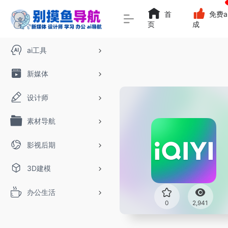
首
免费a
页
成
ai工具
新媒体
设计师
素材导航
影视后期
3D建模
办公生活
0
2,941