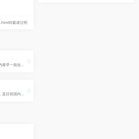
hao.html转载请注明
快手，是国内最早一批短视频平台之一，因其更加接地气和包容，也深受广大劳动人民的喜爱，尤其深受广大小镇
抖音短视频，是目前国内最火的短视频平台之一，截止到2021年1月，抖音日活跃用户已超过6亿,峰值7亿！