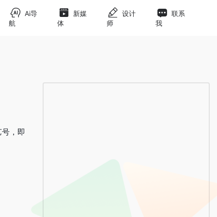
Ai导
新媒
设计
联系
航
体
师
我
艺号，即