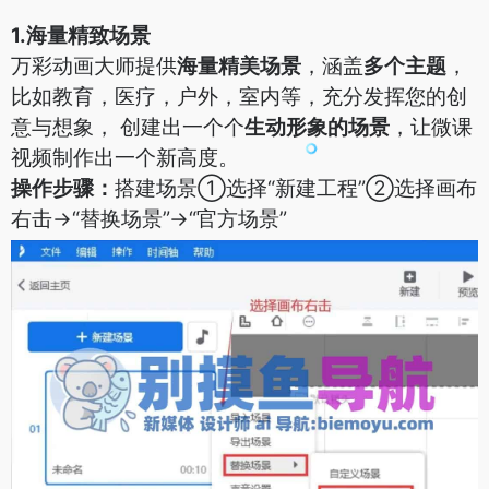
1.海量精致场景
万彩动画大师提供
海量精美场景
，涵盖
多个主题
，
比如教育，医疗，户外，室内等，充分发挥您的创
意与想象， 创建出一个个
生动形象的场景
，让微课
视频制作出一个新高度。
操作步骤：
搭建场景①选择“新建工程”
②选择画布
右击->“替换场景”->“官方场景”