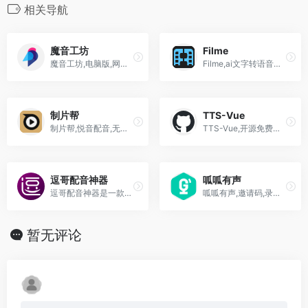
相关导航
魔音工坊
Filme
魔音工坊,电脑版,网页版,配音助手,破解版下载
Filme,ai文字转语音生成器,AI语音克隆
制片帮
TTS-Vue
制片帮,悦音配音,无水印下载,音分轨,人声提取,视频素材网站
TTS-Vue,开源免费的微软语音合成工具,ai配音软件
逗哥配音神器
呱呱有声
逗哥配音神器是一款500w+达人热推的AI配音软件 拥有专业的AI智能配音技术 内置丰富的短视频创作工具如文案提取和人声分离功能 提供海量配音素材和模板 适合短视频创作和声音制作需求
呱呱有声,邀请码,录音宝,制作平台客户端,在线有声书制作AI配音工具
暂无评论