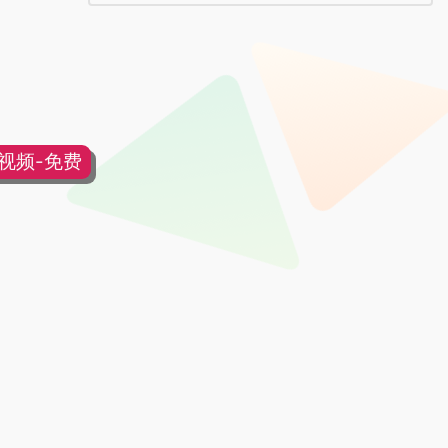
片视频-免费