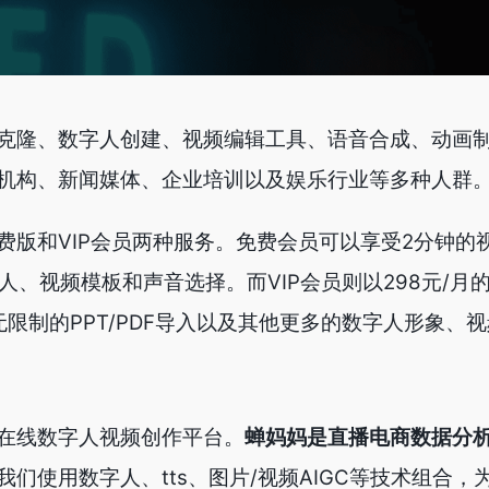
克隆、数字人创建、视频编辑工具、语音合成、动画
机构、新闻媒体、企业培训以及娱乐行业等多种人群
费版和VIP会员两种服务。免费会员可以享受2分钟的
数字人、视频模板和声音选择。而VIP会员则以298元/
无限制的PPT/PDF导入以及其他更多的数字人形象、
在线数字人视频创作平台。
蝉妈妈是直播电商数据分
我们使用数字人、tts、图片/视频AIGC等技术组合