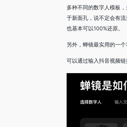
多种不同的数字人模板，
于新面孔，说不定会有流
也基本可以100%还原。
另外，蝉镜最实用的一个
可以通过输入抖音视频链