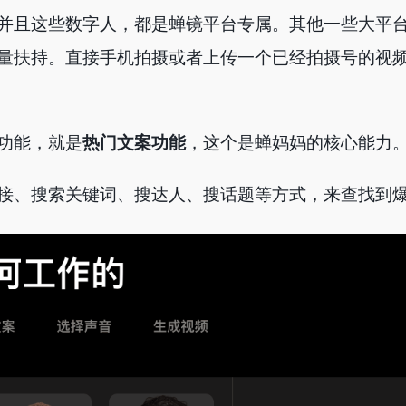
并且这些数字人，都是蝉镜平台专属。其他一些大平
量扶持。直接手机拍摄或者上传一个已经拍摄号的视频
功能，就是
热门文案功能
，这个是蝉妈妈的核心能力
接、搜索关键词、搜达人、搜话题等方式，来查找到