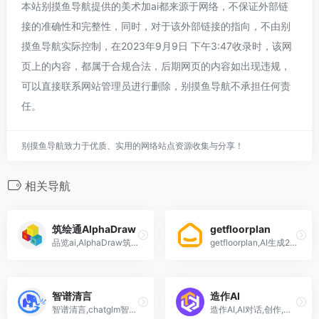
本站别摸鱼导航提供的美术加ai都来源于网络，不保证外部链
接的准确性和完整性，同时，对于该外部链接的指向，不由别
摸鱼导航实际控制，在2023年9月9日 下午3:47收录时，该网
页上的内容，都属于合规合法，后期网页的内容如出现违规，
可以直接联系网站管理员进行删除，别摸鱼导航不承担任何责
任。
别摸鱼导航致力于优质、实用的网络站点资源收集与分享！
相关导航
筑绘通AlphaDraw
getfloorplan
品览ai,AlphaDraw筑绘通,工程领域新一代智能工程设计云平台
getfloorplan,AI生成2D3D建模工具软件,get floor plan室内设计
智谱清言
造作AI
智谱清言,chatglm智普清言,千亿参数对话模型,支持多轮对话
造作AI,AI对话,创作,模型训练,文案生成,内置智能对话机器人等!