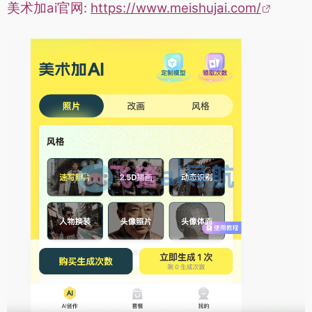
美术加ai官网:
https://www.meishujai.com/