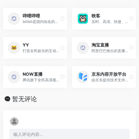
哔哩哔哩
映客
bilibili是国内知名的视频弹幕网站，这里有最及时的动漫新番，最棒的ACG氛围，最有创意的Up主
实时、高清、快捷、流畅的视频直播平台,中国全新的视频社交媒体,明星大咖、网络红人、时尚娱乐、高颜值、
YY
淘宝直播
打造全民娱乐的互动直播平台,以多样的美女互动、优质的直播内容、极致的互动体验
阿里巴巴推出的直播平台，定位于“消费类直播”，用户可边看边买，涵盖的范畴包括母婴、美妆等。
NOW直播
京东内容开放平台
腾讯旗下全民高清视频直播平台，汇集中外大咖，游戏直播，最in网红，草根偶像，明星艺人，校花，小鲜肉，
由京东提供技术支持及信息展示等服务的内容发布平台，内容创作者可以通过平台发布包含文字、图片、视音频、直播等形式的内容，来赚取佣金。
暂无评论